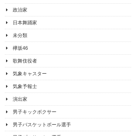
政治家
日本舞踊家
未分類
欅坂46
歌舞伎役者
気象キャスター
気象予報士
演出家
男子キックボクサー
男子バスケットボール選手