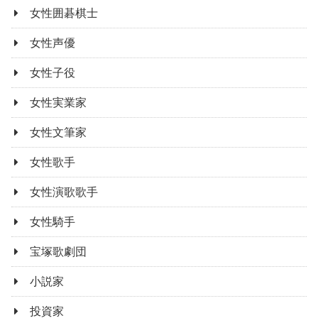
女性囲碁棋士
女性声優
女性子役
女性実業家
女性文筆家
女性歌手
女性演歌歌手
女性騎手
宝塚歌劇団
小説家
投資家