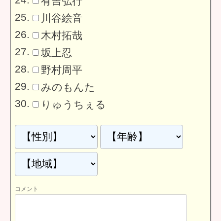
有吉弘行
川谷絵音
木村拓哉
坂上忍
野村周平
みのもんた
りゅうちぇる
コメント