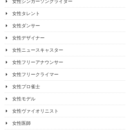
女性シンガーソングライター
女性タレント
女性ダンサー
女性デザイナー
女性ニュースキャスター
女性フリーアナウンサー
女性フリークライマー
女性プロ雀士
女性モデル
女性ヴァイオリニスト
女性医師