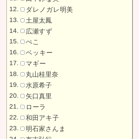
ダレノガレ明美
土屋太鳳
広瀬すず
ぺこ
ベッキー
マギー
丸山桂里奈
水原希子
矢口真里
ローラ
和田アキ子
明石家さんま