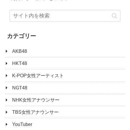
カテゴリー
AKB48
HKT48
K-POP女性アーティスト
NGT48
NHK女性アナウンサー
TBS女性アナウンサー
YouTuber