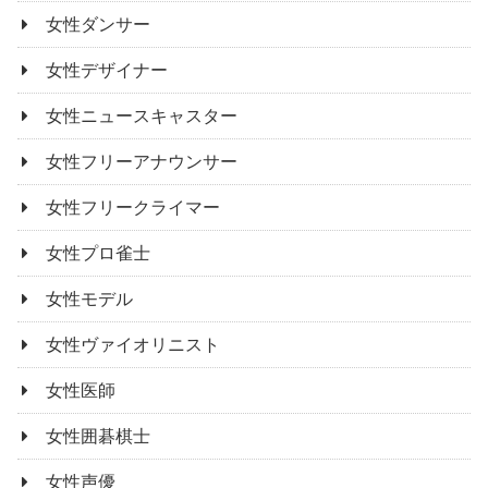
女性ダンサー
女性デザイナー
女性ニュースキャスター
女性フリーアナウンサー
女性フリークライマー
女性プロ雀士
女性モデル
女性ヴァイオリニスト
女性医師
女性囲碁棋士
女性声優