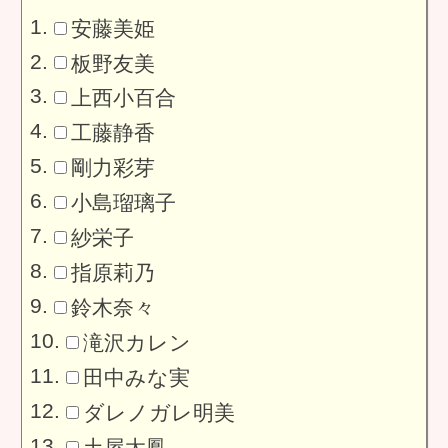
安藤美姫
板野友美
上西小百合
工藤静香
剛力彩芽
小島瑠璃子
紗栄子
指原莉乃
鈴木奈々
滝沢カレン
田中みな実
ダレノガレ明美
土屋太鳳