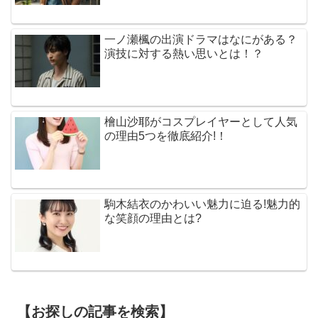
一ノ瀬楓の出演ドラマはなにがある？
演技に対する熱い思いとは！？
檜山沙耶がコスプレイヤーとして人気
の理由5つを徹底紹介!！
駒木結衣のかわいい魅力に迫る!魅力的
な笑顔の理由とは?
【お探しの記事を検索】