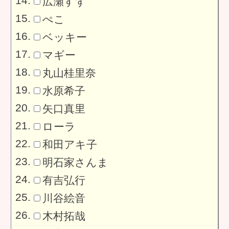
広瀬すず
ぺこ
ベッキー
マギー
丸山桂里奈
水原希子
矢口真里
ローラ
和田アキ子
明石家さんま
有吉弘行
川谷絵音
木村拓哉