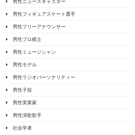
男性ニュースキャスター
男性フィギュアスケート選手
男性フリーアナウンサー
男性プロ棋士
男性ミュージシャン
男性モデル
男性ラジオパーソナリティー
男性子役
男性実業家
男性演歌歌手
社会学者