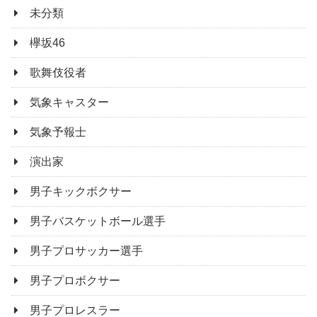
未分類
欅坂46
歌舞伎役者
気象キャスター
気象予報士
演出家
男子キックボクサー
男子バスケットボール選手
男子プロサッカー選手
男子プロボクサー
男子プロレスラー