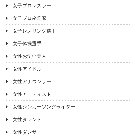
女子プロレスラー
女子プロ格闘家
女子レスリング選手
女子体操選手
女性お笑い芸人
女性アイドル
女性アナウンサー
女性アーティスト
女性シンガーソングライター
女性タレント
女性ダンサー