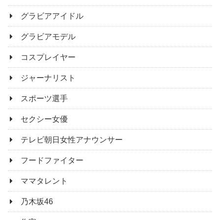
グラビアアイドル
グラビアモデル
コスプレイヤー
ジャーナリスト
スポーツ選手
セクシー女優
テレビ朝日女性アナウンサー
フードファイター
ママタレント
乃木坂46