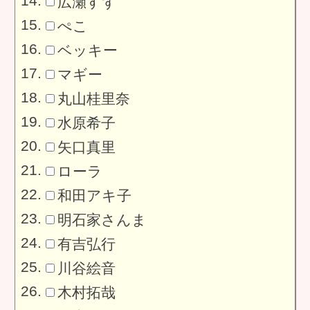
広瀬すず
ぺこ
ベッキー
マギー
丸山桂里奈
水原希子
矢口真里
ローラ
和田アキ子
明石家さんま
有吉弘行
川谷絵音
木村拓哉