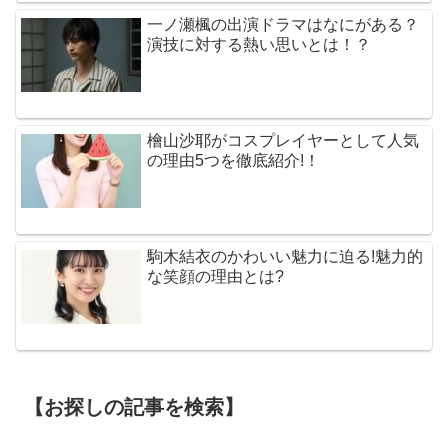
一ノ瀬楓の出演ドラマはなにがある？
演技に対する熱い思いとは！？
檜山沙耶がコスプレイヤーとして人気
の理由5つを徹底紹介!！
駒木結衣のかわいい魅力に迫る!魅力的
な笑顔の理由とは?
【お探しの記事を検索】