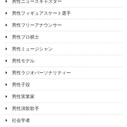
男性ニュースキャスター
男性フィギュアスケート選手
男性フリーアナウンサー
男性プロ棋士
男性ミュージシャン
男性モデル
男性ラジオパーソナリティー
男性子役
男性実業家
男性演歌歌手
社会学者