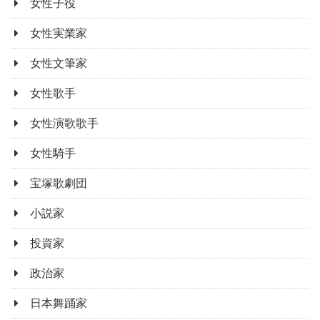
女性子役
女性実業家
女性文筆家
女性歌手
女性演歌歌手
女性騎手
宝塚歌劇団
小説家
投資家
政治家
日本舞踊家