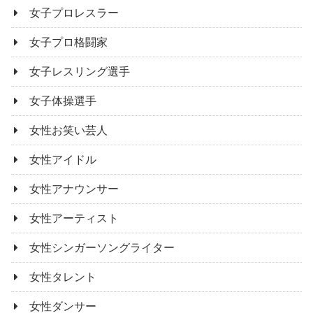
女子プロレスラー
女子プロ格闘家
女子レスリング選手
女子体操選手
女性お笑い芸人
女性アイドル
女性アナウンサー
女性アーティスト
女性シンガーソングライター
女性タレント
女性ダンサー