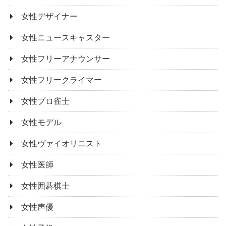
女性デザイナー
女性ニュースキャスター
女性フリーアナウンサー
女性フリークライマー
女性プロ雀士
女性モデル
女性ヴァイオリニスト
女性医師
女性囲碁棋士
女性声優