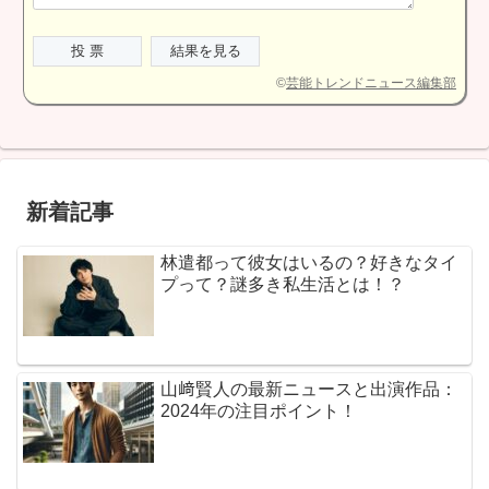
©
芸能トレンドニュース編集部
新着記事
林遣都って彼女はいるの？好きなタイ
プって？謎多き私生活とは！？
山﨑賢人の最新ニュースと出演作品：
2024年の注目ポイント！