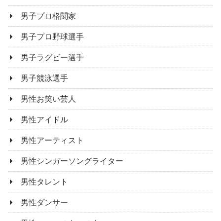
男子プロ格闘家
男子プロ野球選手
男子ラグビー選手
男子競泳選手
男性お笑い芸人
男性アイドル
男性アーティスト
男性シンガーソングライター
男性タレント
男性ダンサー