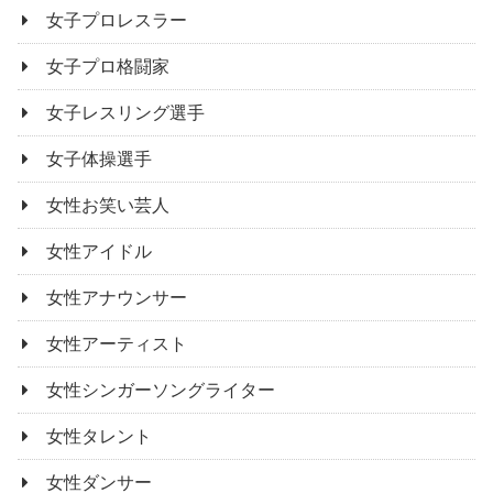
女子プロレスラー
女子プロ格闘家
女子レスリング選手
女子体操選手
女性お笑い芸人
女性アイドル
女性アナウンサー
女性アーティスト
女性シンガーソングライター
女性タレント
女性ダンサー