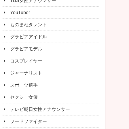
TBS女性アナウンサー
YouTuber
ものまねタレント
グラビアアイドル
グラビアモデル
コスプレイヤー
ジャーナリスト
スポーツ選手
セクシー女優
テレビ朝日女性アナウンサー
フードファイター