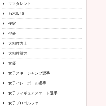
ママタレント
乃木坂46
作家
俳優
大相撲力士
大相撲親方
女優
女子スキージャンプ選手
女子バレーボール選手
女子フィギュアスケート選手
女子プロゴルファー