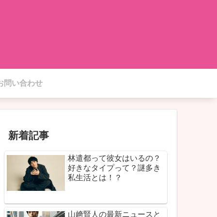
お問い合わせ
新着記事
林遣都って彼女はいるの？
好きなタイプって？謎多き
私生活とは！？
山﨑賢人の最新ニュースと