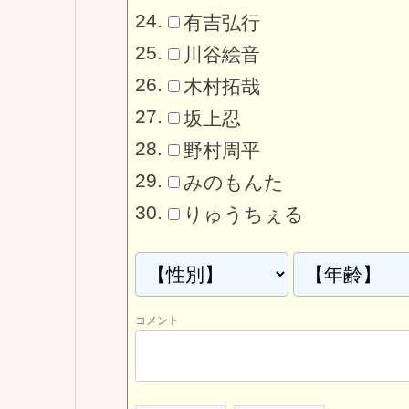
有吉弘行
川谷絵音
木村拓哉
坂上忍
野村周平
みのもんた
りゅうちぇる
コメント