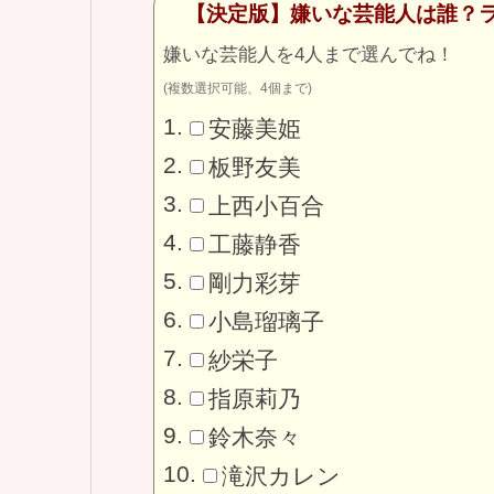
【決定版】嫌いな芸能人は誰？
嫌いな芸能人を4人まで選んでね！
(複数選択可能、4個まで)
安藤美姫
板野友美
上西小百合
工藤静香
剛力彩芽
小島瑠璃子
紗栄子
指原莉乃
鈴木奈々
滝沢カレン