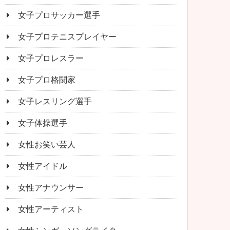
女子プロサッカー選手
女子プロテニスプレイヤー
女子プロレスラー
女子プロ格闘家
女子レスリング選手
女子体操選手
女性お笑い芸人
女性アイドル
女性アナウンサー
女性アーティスト