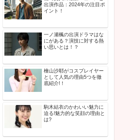
出演作品：2024年の注目ポ
イント！
一ノ瀬楓の出演ドラマはな
にがある？演技に対する熱
い思いとは！？
檜山沙耶がコスプレイヤー
として人気の理由5つを徹
底紹介!！
駒木結衣のかわいい魅力に
迫る!魅力的な笑顔の理由と
は?