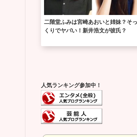
二階堂ふみは宮崎あおいと姉妹？そ
くりでヤバい！新井浩文が彼氏？
人気ランキング参加中！