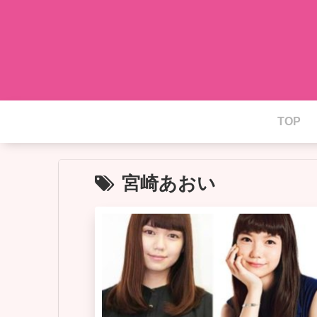
TOP
宮崎あおい