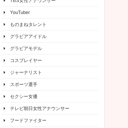
TBS女性アナウンサー
YouTuber
ものまねタレント
グラビアアイドル
グラビアモデル
コスプレイヤー
ジャーナリスト
スポーツ選手
セクシー女優
テレビ朝日女性アナウンサー
フードファイター