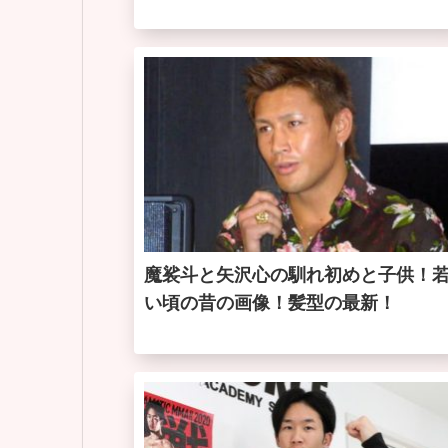
魔裟斗と矢沢心の馴れ初めと子供！
い頃の昔の画像！髪型の最新！