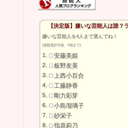
【決定版】嫌いな芸能人は誰？
嫌いな芸能人を4人まで選んでね！
(複数選択可能、4個まで)
安藤美姫
板野友美
上西小百合
工藤静香
剛力彩芽
小島瑠璃子
紗栄子
指原莉乃