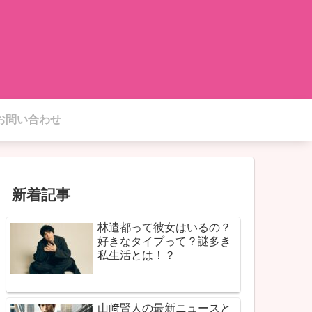
お問い合わせ
新着記事
林遣都って彼女はいるの？
好きなタイプって？謎多き
私生活とは！？
山﨑賢人の最新ニュースと