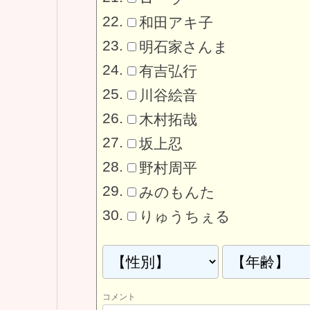
和田アキ子
明石家さんま
有吉弘行
川谷絵音
木村拓哉
坂上忍
野村周平
みのもんた
りゅうちぇる
コメント