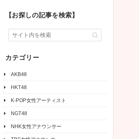
【お探しの記事を検索】
カテゴリー
AKB48
HKT48
K-POP女性アーティスト
NGT48
NHK女性アナウンサー