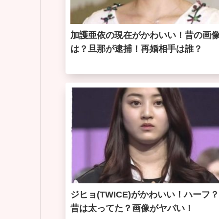
加護亜依の現在がかわいい！昔の画
は？旦那が逮捕！再婚相手は誰？
ジヒョ(TWICE)がかわいい！ハーフ
昔は太ってた？画像がヤバい！