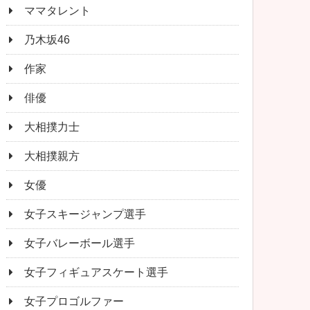
ママタレント
乃木坂46
作家
俳優
大相撲力士
大相撲親方
女優
女子スキージャンプ選手
女子バレーボール選手
女子フィギュアスケート選手
女子プロゴルファー