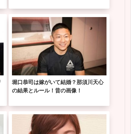
若
堀口恭司は嫁がいて結婚？那須川天心
の結果とルール！昔の画像！