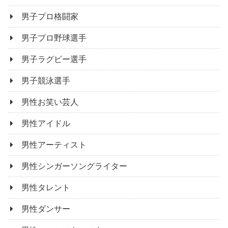
男子プロ格闘家
男子プロ野球選手
男子ラグビー選手
男子競泳選手
男性お笑い芸人
男性アイドル
男性アーティスト
男性シンガーソングライター
男性タレント
男性ダンサー