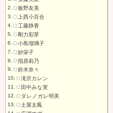
板野友美
上西小百合
工藤静香
剛力彩芽
小島瑠璃子
紗栄子
指原莉乃
鈴木奈々
滝沢カレン
田中みな実
ダレノガレ明美
土屋太鳳