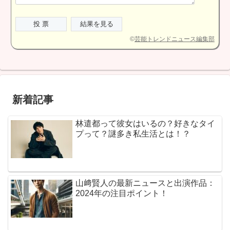
©
芸能トレンドニュース編集部
新着記事
林遣都って彼女はいるの？好きなタイ
プって？謎多き私生活とは！？
山﨑賢人の最新ニュースと出演作品：
2024年の注目ポイント！