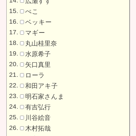
広瀬すず
ぺこ
ベッキー
マギー
丸山桂里奈
水原希子
矢口真里
ローラ
和田アキ子
明石家さんま
有吉弘行
川谷絵音
木村拓哉