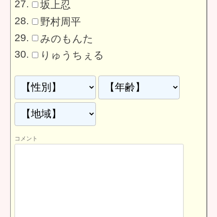
坂上忍
野村周平
みのもんた
りゅうちぇる
コメント