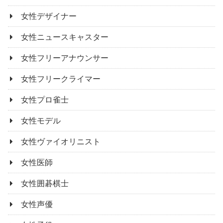
女性デザイナー
女性ニュースキャスター
女性フリーアナウンサー
女性フリークライマー
女性プロ雀士
女性モデル
女性ヴァイオリニスト
女性医師
女性囲碁棋士
女性声優