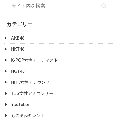
カテゴリー
AKB48
HKT48
K-POP女性アーティスト
NGT48
NHK女性アナウンサー
TBS女性アナウンサー
YouTuber
ものまねタレント