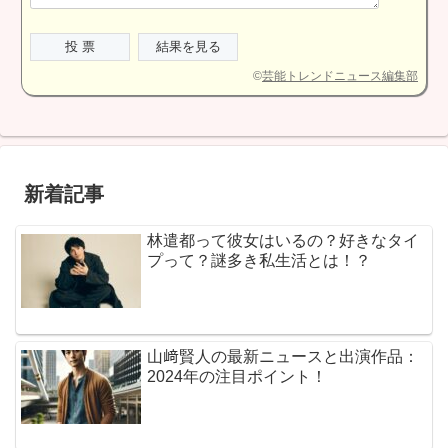
©
芸能トレンドニュース編集部
新着記事
林遣都って彼女はいるの？好きなタイ
プって？謎多き私生活とは！？
山﨑賢人の最新ニュースと出演作品：
2024年の注目ポイント！