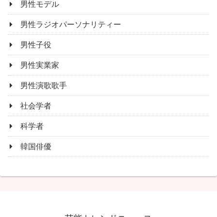
男性モデル
男性ラジオパーソナリティー
男性子役
男性実業家
男性演歌歌手
社会学者
科学者
韓国俳優