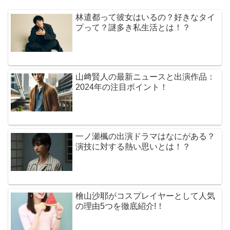
林遣都って彼女はいるの？好きなタイ
プって？謎多き私生活とは！？
山﨑賢人の最新ニュースと出演作品：
2024年の注目ポイント！
一ノ瀬楓の出演ドラマはなにがある？
演技に対する熱い思いとは！？
檜山沙耶がコスプレイヤーとして人気
の理由5つを徹底紹介!！