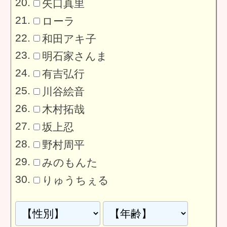
矢口真里
ローラ
和田アキ子
明石家さんま
有吉弘行
川谷絵音
木村拓哉
坂上忍
野村周平
みのもんた
りゅうちぇる