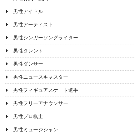
男性アイドル
男性アーティスト
男性シンガーソングライター
男性タレント
男性ダンサー
男性ニュースキャスター
男性フィギュアスケート選手
男性フリーアナウンサー
男性プロ棋士
男性ミュージシャン