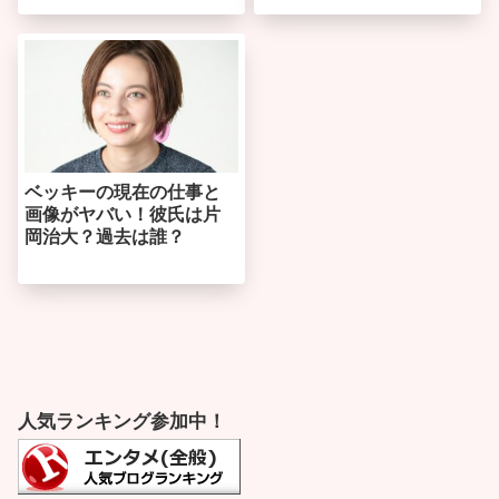
ベッキーの現在の仕事と
画像がヤバい！彼氏は片
岡治大？過去は誰？
人気ランキング参加中！