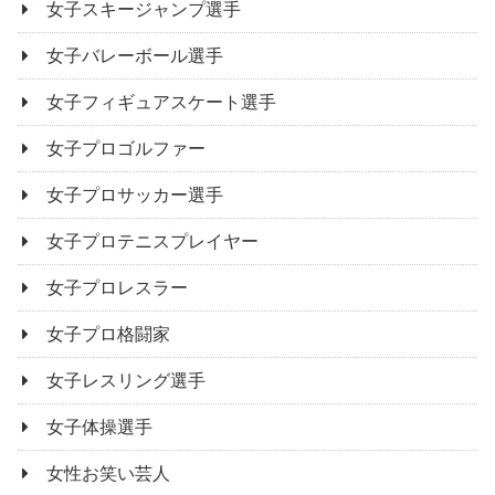
女子スキージャンプ選手
女子バレーボール選手
女子フィギュアスケート選手
女子プロゴルファー
女子プロサッカー選手
女子プロテニスプレイヤー
女子プロレスラー
女子プロ格闘家
女子レスリング選手
女子体操選手
女性お笑い芸人