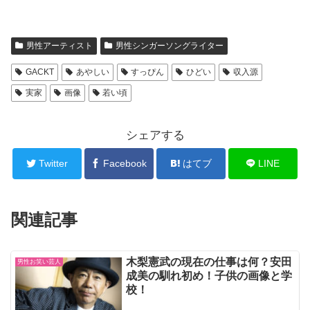
男性アーティスト
男性シンガーソングライター
GACKT
あやしい
すっぴん
ひどい
収入源
実家
画像
若い頃
シェアする
Twitter
Facebook
はてブ
LINE
関連記事
木梨憲武の現在の仕事は何？安田
男性お笑い芸人
成美の馴れ初め！子供の画像と学
校！