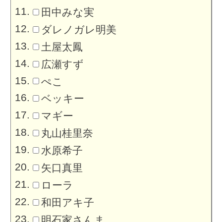
田中みな実
ダレノガレ明美
土屋太鳳
広瀬すず
ぺこ
ベッキー
マギー
丸山桂里奈
水原希子
矢口真里
ローラ
和田アキ子
明石家さんま