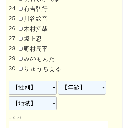
有吉弘行
川谷絵音
木村拓哉
坂上忍
野村周平
みのもんた
りゅうちぇる
コメント