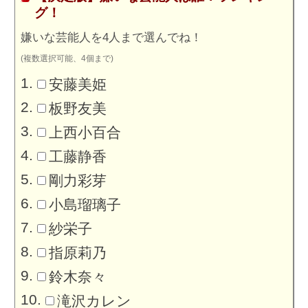
グ！
嫌いな芸能人を4人まで選んでね！
(複数選択可能、4個まで)
安藤美姫
板野友美
上西小百合
工藤静香
剛力彩芽
小島瑠璃子
紗栄子
指原莉乃
鈴木奈々
滝沢カレン