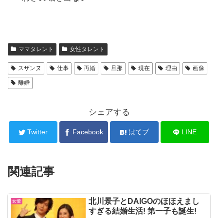
ママタレント
女性タレント
スザンヌ
仕事
再婚
旦那
現在
理由
画像
離婚
シェアする
Twitter
Facebook
はてブ
LINE
関連記事
北川景子とDAIGOのほほえまし
女優
すぎる結婚生活! 第一子も誕生!