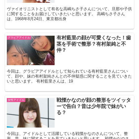
ヴァイオリニストとして有名な高嶋ちさ子さんについて、旦那や子供
に関することをお届けしていきたいと思います。 高嶋ちさ子さん
は、1968年8月24日、東京都出身
有村藍里の顔が可愛くなった！歯
グラビアアイドル
茎を手術で整形？有村架純と不
仲？
今回は、グラビアアイドルとして知られている有村藍里さんについ
て、顔や、妹の有村架純さんとの不仲疑惑に関することを見ていきた
いと思います。 有村藍里さんは、19
戦慄かなのが顔の整形をツイッタ
女性アイドル
ーで告白？昔は少年院で妹がい
る？
今回は、アイドルとして活躍している戦慄かなのさんについて、整
形、昔、妹に関することを見ていきたいと思います。 戦慄かなのさ