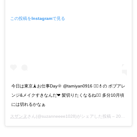
この投稿をInstagramで見る
今日は東京🗼お仕事Day🌞 @tamiyan0916 💇‍♀️💄の ボブアレ
ンジ&メイクすきなんだ❤︎ 髪切りたくなるね🙋‍♀️ 多分10月頃
には切れるかなぁ
スザンヌ
さん(@suzanneeee1028)がシェアした投稿 –
2019年 8月月18日午後8時48分PDT