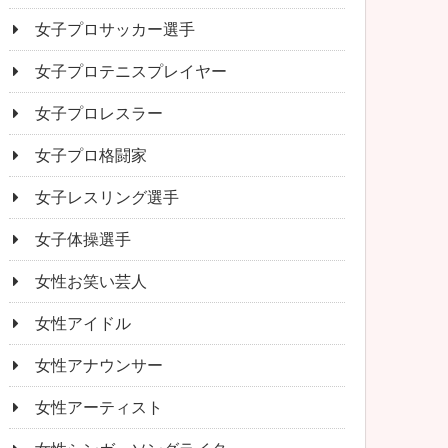
女子プロサッカー選手
女子プロテニスプレイヤー
女子プロレスラー
女子プロ格闘家
女子レスリング選手
女子体操選手
女性お笑い芸人
女性アイドル
女性アナウンサー
女性アーティスト