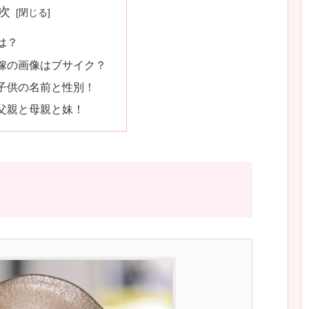
次
は？
嫁の画像はブサイク？
子供の名前と性別！
父親と母親と妹！