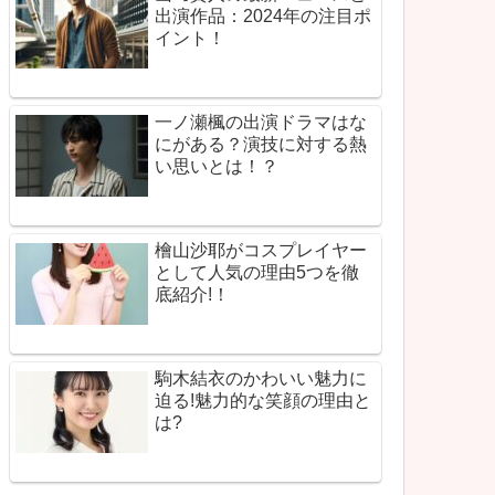
出演作品：2024年の注目ポ
イント！
一ノ瀬楓の出演ドラマはな
にがある？演技に対する熱
い思いとは！？
檜山沙耶がコスプレイヤー
として人気の理由5つを徹
底紹介!！
駒木結衣のかわいい魅力に
迫る!魅力的な笑顔の理由と
は?