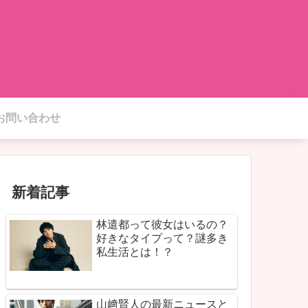
お問い合わせ
新着記事
林遣都って彼女はいるの？
好きなタイプって？謎多き
私生活とは！？
山﨑賢人の最新ニュースと