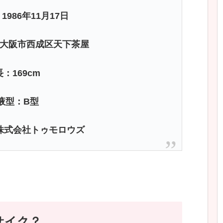
986年11月17日
大阪市西成区天下茶屋
：169cm
液型：B型
株式会社トゥモロウズ
サイク？