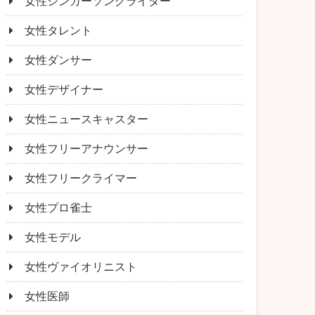
女性シンガーソングライター
女性タレント
女性ダンサー
女性デザイナー
女性ニュースキャスター
女性フリーアナウンサー
女性フリークライマー
女性プロ雀士
女性モデル
女性ヴァイオリニスト
女性医師