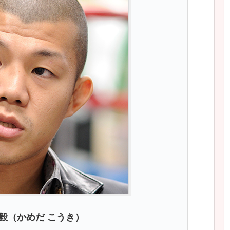
毅（かめだ こうき）