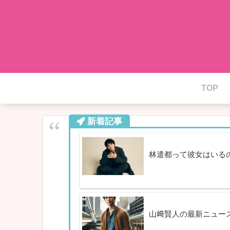
TOP
新着記事
林遣都って彼女はいる
山﨑賢人の最新ニュース