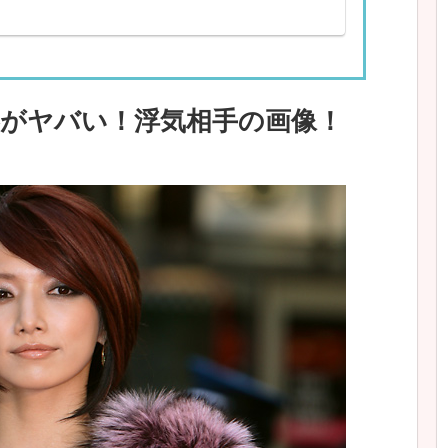
容がヤバい！浮気相手の画像！