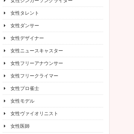
女性シンガーソングライター
女性タレント
女性ダンサー
女性デザイナー
女性ニュースキャスター
女性フリーアナウンサー
女性フリークライマー
女性プロ雀士
女性モデル
女性ヴァイオリニスト
女性医師