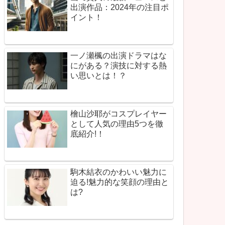
出演作品：2024年の注目ポ
イント！
一ノ瀬楓の出演ドラマはな
にがある？演技に対する熱
い思いとは！？
檜山沙耶がコスプレイヤー
として人気の理由5つを徹
底紹介!！
駒木結衣のかわいい魅力に
迫る!魅力的な笑顔の理由と
は?