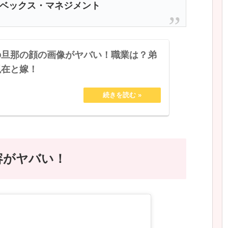
ベックス・マネジメント
の旦那の顔の画像がヤバい！職業は？弟
現在と嫁！
容がヤバい！