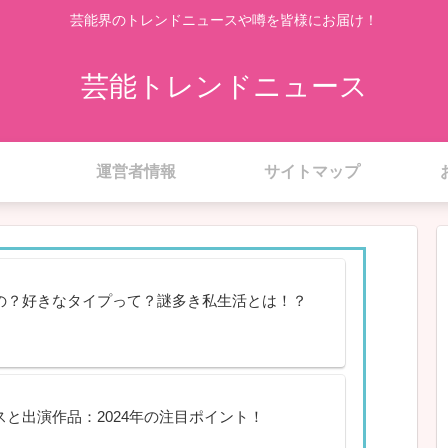
芸能界のトレンドニュースや噂を皆様にお届け！
芸能トレンドニュース
運営者情報
サイトマップ
の？好きなタイプって？謎多き私生活とは！？
と出演作品：2024年の注目ポイント！