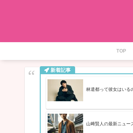
TOP
新着記事
林遣都って彼女はいる
山﨑賢人の最新ニュース