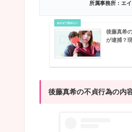
所属事務所：エイ
後藤真希
が逮捕？
後藤真希の不貞行為の内