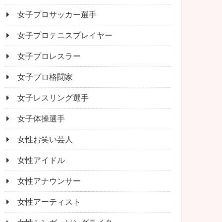
女子プロサッカー選手
女子プロテニスプレイヤー
女子プロレスラー
女子プロ格闘家
女子レスリング選手
女子体操選手
女性お笑い芸人
女性アイドル
女性アナウンサー
女性アーティスト