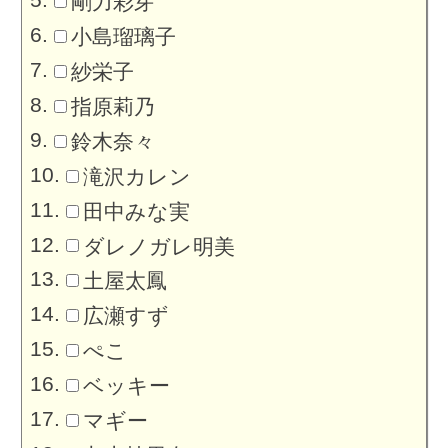
剛力彩芽
小島瑠璃子
紗栄子
指原莉乃
鈴木奈々
滝沢カレン
田中みな実
ダレノガレ明美
土屋太鳳
広瀬すず
ぺこ
ベッキー
マギー