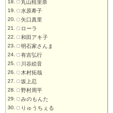
丸山桂里奈
水原希子
矢口真里
ローラ
和田アキ子
明石家さんま
有吉弘行
川谷絵音
木村拓哉
坂上忍
野村周平
みのもんた
りゅうちぇる