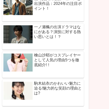
出演作品：2024年の注目ポ
イント！
一ノ瀬楓の出演ドラマはな
にがある？演技に対する熱
い思いとは！？
檜山沙耶がコスプレイヤー
として人気の理由5つを徹
底紹介!！
駒木結衣のかわいい魅力に
迫る!魅力的な笑顔の理由と
は?