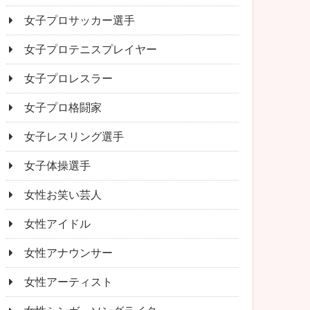
女子プロサッカー選手
女子プロテニスプレイヤー
女子プロレスラー
女子プロ格闘家
女子レスリング選手
女子体操選手
女性お笑い芸人
女性アイドル
女性アナウンサー
女性アーティスト