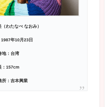
美（わたなべ なおみ）
987年10月23日
身地：台湾
：157cm
務所：吉本興業