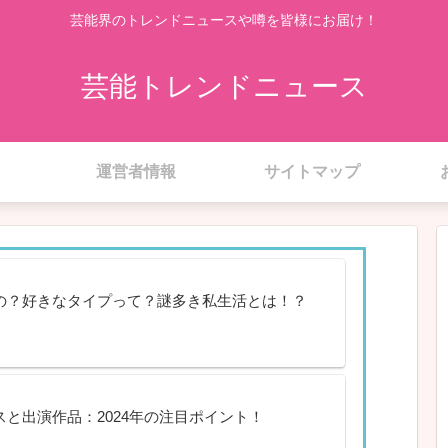
芸能界のトレンドニュースや噂を皆様にお届け！
芸能トレンドニュース
運営者情報
サイトマップ
の？好きなタイプって？謎多き私生活とは！？
と出演作品：2024年の注目ポイント！