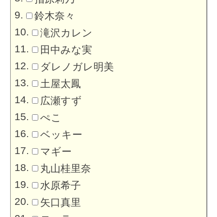
鈴木奈々
滝沢カレン
田中みな実
ダレノガレ明美
土屋太鳳
広瀬すず
ぺこ
ベッキー
マギー
丸山桂里奈
水原希子
矢口真里