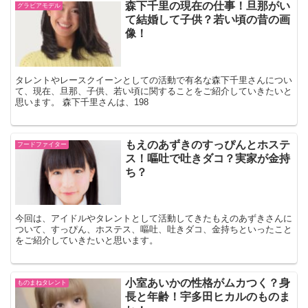
森下千里の現在の仕事！旦那がい
グラビアモデル
て結婚して子供？若い頃の昔の画
像！
タレントやレースクイーンとしての活動で有名な森下千里さんについ
て、現在、旦那、子供、若い頃に関することをご紹介していきたいと
思います。 森下千里さんは、198
もえのあずきのすっぴんとホステ
フードファイター
ス！嘔吐で吐きダコ？実家が金持
ち？
今回は、アイドルやタレントとして活動してきたもえのあずきさんに
ついて、すっぴん、ホステス、嘔吐、吐きダコ、金持ちといったこと
をご紹介していきたいと思います。
小室あいかの性格がムカつく？身
ものまねタレント
長と年齢！宇多田ヒカルのものま