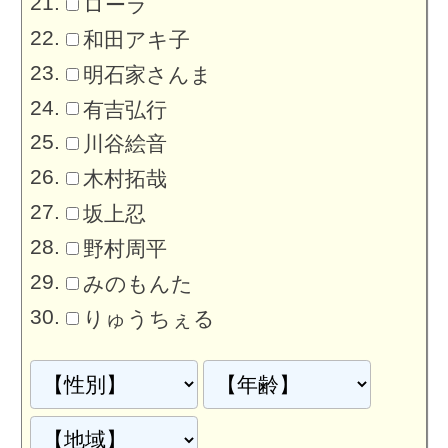
ローラ
和田アキ子
明石家さんま
有吉弘行
川谷絵音
木村拓哉
坂上忍
野村周平
みのもんた
りゅうちぇる