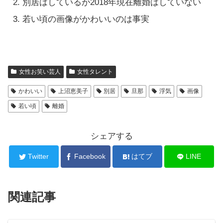
別居はしているが2018年現在離婚はしていない
若い頃の画像がかわいいのは事実
女性お笑い芸人
女性タレント
かわいい
上沼恵美子
別居
旦那
浮気
画像
若い頃
離婚
シェアする
Twitter
Facebook
はてブ
LINE
関連記事