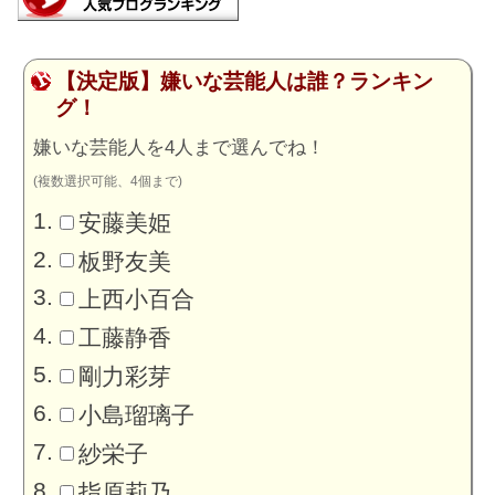
【決定版】嫌いな芸能人は誰？ランキン
グ！
嫌いな芸能人を4人まで選んでね！
(複数選択可能、4個まで)
安藤美姫
板野友美
上西小百合
工藤静香
剛力彩芽
小島瑠璃子
紗栄子
指原莉乃