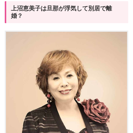
上沼恵美子は旦那が浮気して別居で離
婚？