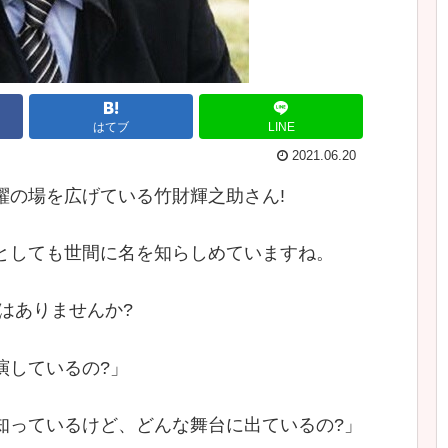
はてブ
LINE
2021.06.20
躍の場を広げている竹財輝之助さん!
としても世間に名を知らしめていますね。
はありませんか?
演しているの?」
知っているけど、どんな舞台に出ているの?」