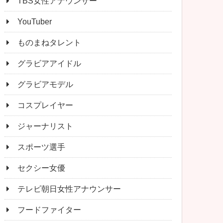
TBS女性アナウンサー
YouTuber
ものまねタレント
グラビアアイドル
グラビアモデル
コスプレイヤー
ジャーナリスト
スポーツ選手
セクシー女優
テレビ朝日女性アナウンサー
フードファイター