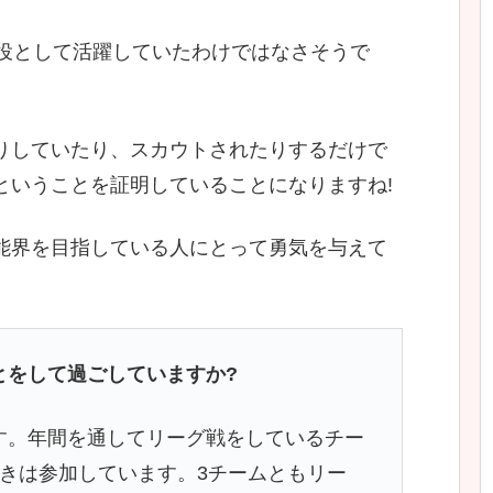
子役として活躍していたわけではなさそうで
りしていたり、スカウトされたりするだけで
ということを証明していることになりますね!
能界を目指している人にとって勇気を与えて
とをして過ごしていますか?
す。年間を通してリーグ戦をしているチー
きは参加しています。3チームともリー