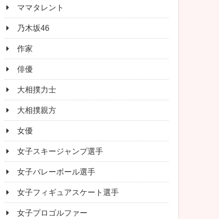
ママタレント
乃木坂46
作家
俳優
大相撲力士
大相撲親方
女優
女子スキージャンプ選手
女子バレーボール選手
女子フィギュアスケート選手
女子プロゴルファー