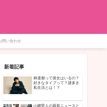
お問い合わせ
新着記事
林遣都って彼女はいるの？
好きなタイプって？謎多き
私生活とは！？
山﨑賢人の最新ニュースと