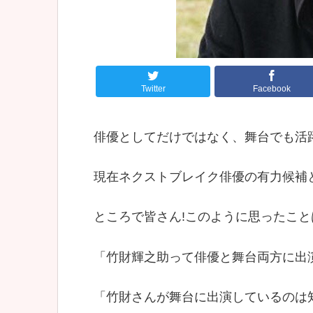
Twitter
Facebook
俳優としてだけではなく、舞台でも活
現在ネクストブレイク俳優の有力候補
ところで皆さん!このように思ったこと
「竹財輝之助って俳優と舞台両方に出
「竹財さんが舞台に出演しているのは