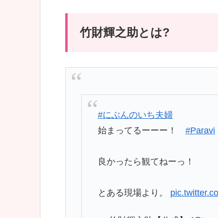
竹財輝之助とは?
#にぶんのいち夫婦
始まってるーーー！
#Paravi
良かったら観てねーっ！
とある現場より。
pic.twitter