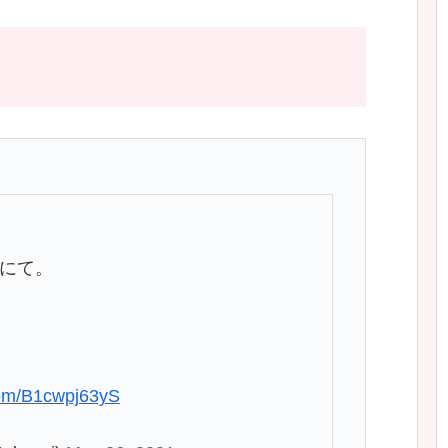
にて。
.com/B1cwpj63yS