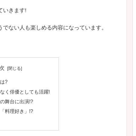
いきます!
うでない人も楽しめる内容になっています。
次
は?
なく俳優としても活躍!
の舞台に出演!?
「料理好き」!?