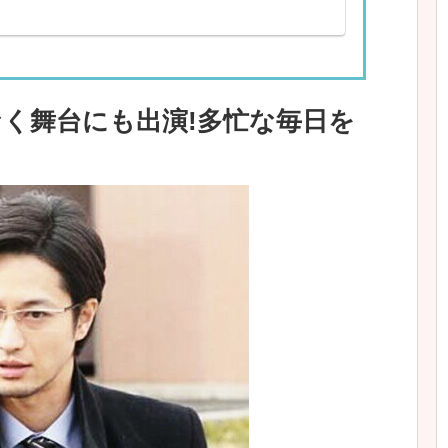
く舞台にも出演!多忙な毎日を