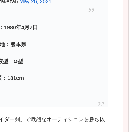
kezai)
May 26, 2021
1980年4月7日
地：熊本県
液型：O型
：181cm
ライダー剣」で熾烈なオーディションを勝ち抜