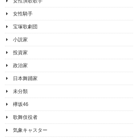
女性演歌歌手
女性騎手
宝塚歌劇団
小説家
投資家
政治家
日本舞踊家
未分類
欅坂46
歌舞伎役者
気象キャスター