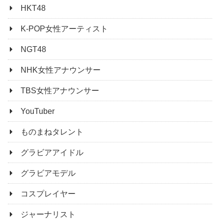
HKT48
K-POP女性アーティスト
NGT48
NHK女性アナウンサー
TBS女性アナウンサー
YouTuber
ものまねタレント
グラビアアイドル
グラビアモデル
コスプレイヤー
ジャーナリスト