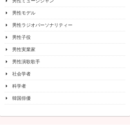
男性ミュージシャン
男性モデル
男性ラジオパーソナリティー
男性子役
男性実業家
男性演歌歌手
社会学者
科学者
韓国俳優