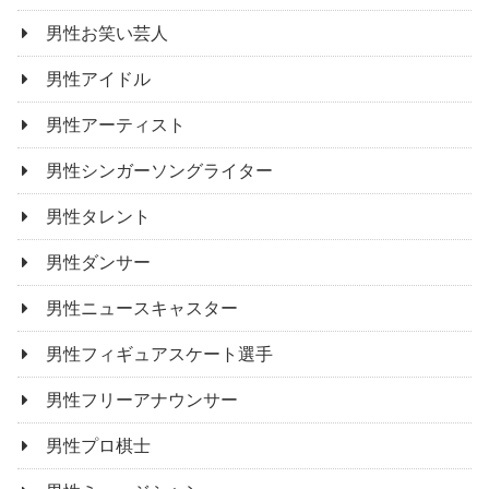
男性お笑い芸人
男性アイドル
男性アーティスト
男性シンガーソングライター
男性タレント
男性ダンサー
男性ニュースキャスター
男性フィギュアスケート選手
男性フリーアナウンサー
男性プロ棋士