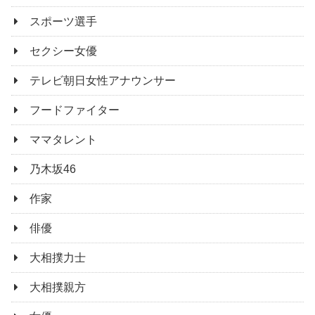
スポーツ選手
セクシー女優
テレビ朝日女性アナウンサー
フードファイター
ママタレント
乃木坂46
作家
俳優
大相撲力士
大相撲親方