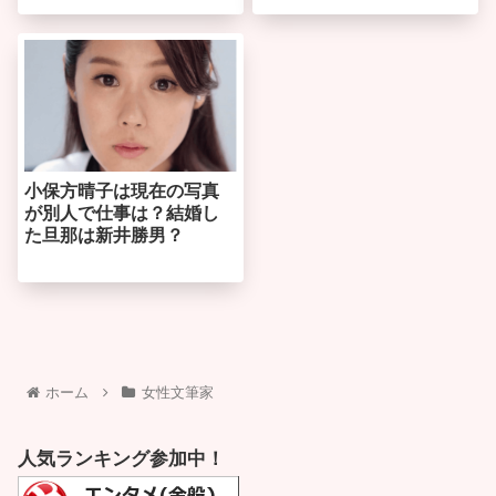
小保方晴子は現在の写真
が別人で仕事は？結婚し
た旦那は新井勝男？
ホーム
女性文筆家
人気ランキング参加中！