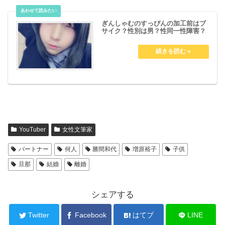
ぎんしゃむのすっぴんの加工前はブ
サイク？性別は男？性同一性障害？
YouTuber
女性文筆家
パートナー
何人
勝間和代
増原裕子
子供
旦那
結婚
離婚
シェアする
Twitter
Facebook
はてブ
LINE