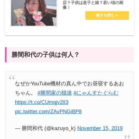
店？子供は息子と娘？若い頃の画
像！
勝間和代の子供は何人？
なぜかYouTube機材の真ん中でお昼寝するあお
ちゃん。
#勝間家の猫達
#にゃんすたぐらむ
https://t.co/CUmqjv2lI3
pic.twitter.com/ZAvPNGiBP8
— 勝間和代 (@kazuyo_k)
November 15, 2019