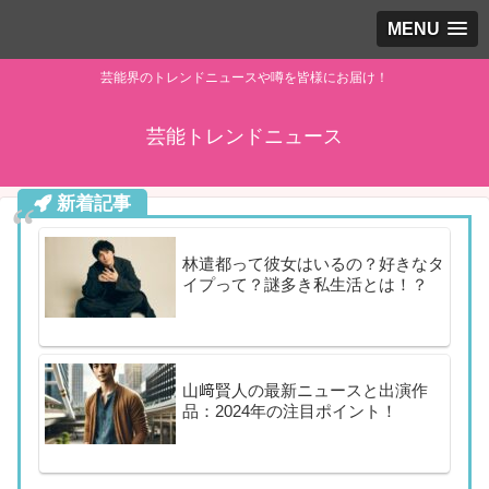
MENU
芸能界のトレンドニュースや噂を皆様にお届け！
芸能トレンドニュース
新着記事
林遣都って彼女はいるの？好きなタ
イプって？謎多き私生活とは！？
山﨑賢人の最新ニュースと出演作
品：2024年の注目ポイント！