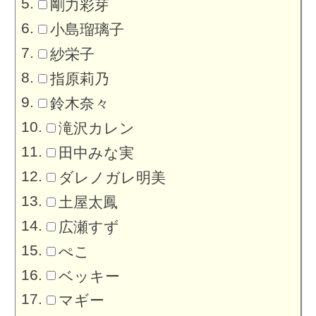
剛力彩芽
小島瑠璃子
紗栄子
指原莉乃
鈴木奈々
滝沢カレン
田中みな実
ダレノガレ明美
土屋太鳳
広瀬すず
ぺこ
ベッキー
マギー