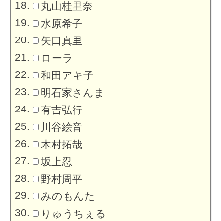
丸山桂里奈
水原希子
矢口真里
ローラ
和田アキ子
明石家さんま
有吉弘行
川谷絵音
木村拓哉
坂上忍
野村周平
みのもんた
りゅうちぇる