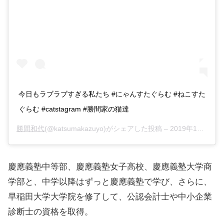
今日もラブラブすぎる私たち #にゃんすたぐらむ #ねこすた
ぐらむ #catstagram #勝間家の猫達
勝間和代
(@katsumakazuyo)がシェアした投稿 –
2019年11月月19日午後9時01分PST
慶應義塾中等部、慶應義塾女子高校、慶應義塾大学商
学部と、中学以降はずっと慶應義塾で学び、さらに、
早稲田大学大学院を修了して、公認会計士や中小企業
診断士の資格を取得。