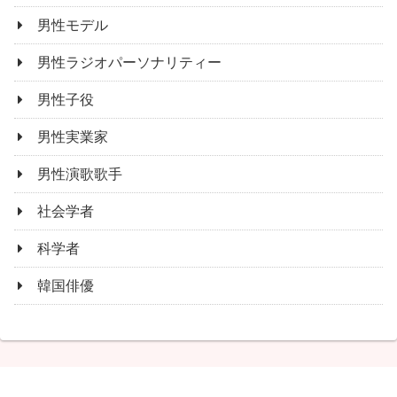
男性モデル
男性ラジオパーソナリティー
男性子役
男性実業家
男性演歌歌手
社会学者
科学者
韓国俳優