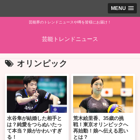
MENU
芸能界のトレンドニュースや噂を皆様にお届け！
芸能トレンドニュース
オリンピック
水谷隼が結婚した相手と
荒木絵里香、35歳の挑
は？純愛をつらぬいたっ
戦！東京オリンピックへ
て本当？娘がかわいすぎ
再始動！娘へ伝える思い
る！
とは？