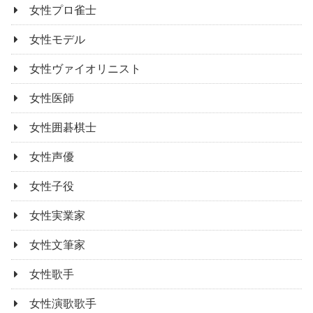
女性プロ雀士
女性モデル
女性ヴァイオリニスト
女性医師
女性囲碁棋士
女性声優
女性子役
女性実業家
女性文筆家
女性歌手
女性演歌歌手