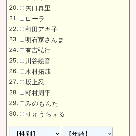
矢口真里
ローラ
和田アキ子
明石家さんま
有吉弘行
川谷絵音
木村拓哉
坂上忍
野村周平
みのもんた
りゅうちぇる