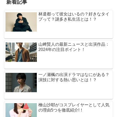
新着記事
林遣都って彼女はいるの？好きなタイ
プって？謎多き私生活とは！？
山﨑賢人の最新ニュースと出演作品：
2024年の注目ポイント！
一ノ瀬楓の出演ドラマはなにがある？
演技に対する熱い思いとは！？
檜山沙耶がコスプレイヤーとして人気
の理由5つを徹底紹介!！