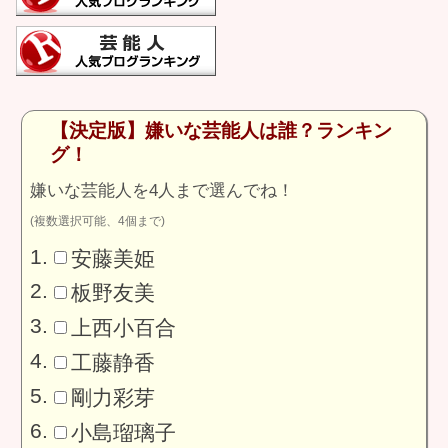
【決定版】嫌いな芸能人は誰？ランキン
グ！
嫌いな芸能人を4人まで選んでね！
(複数選択可能、4個まで)
安藤美姫
板野友美
上西小百合
工藤静香
剛力彩芽
小島瑠璃子