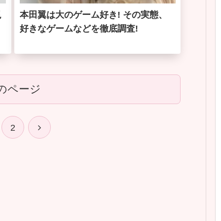
現
本田翼は大のゲーム好き! その実態、
好きなゲームなどを徹底調査!
のページ
2