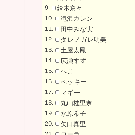
鈴木奈々
滝沢カレン
田中みな実
ダレノガレ明美
土屋太鳳
広瀬すず
ぺこ
ベッキー
マギー
丸山桂里奈
水原希子
矢口真里
ローラ