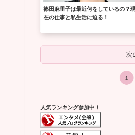
篠田麻里子は最近何をしているの？
在の仕事と私生活に迫る！
次
1
人気ランキング参加中！