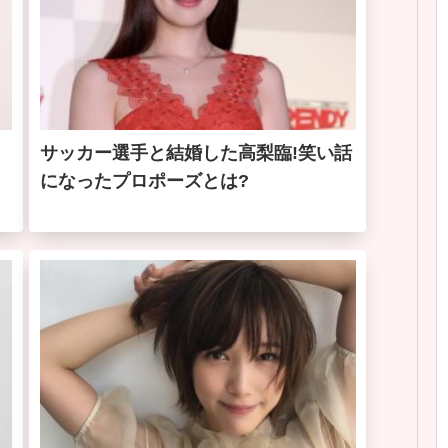
と
サッカー選手と結婚した高梨臨!笑い話
になったプロポーズとは?