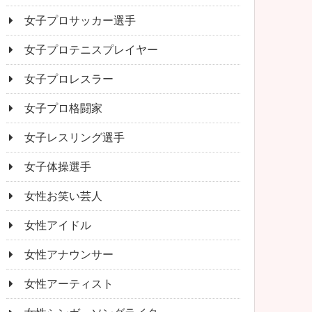
女子プロサッカー選手
女子プロテニスプレイヤー
女子プロレスラー
女子プロ格闘家
女子レスリング選手
女子体操選手
女性お笑い芸人
女性アイドル
女性アナウンサー
女性アーティスト