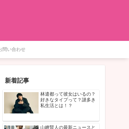
お問い合わせ
新着記事
林遣都って彼女はいるの？
好きなタイプって？謎多き
私生活とは！？
山﨑賢人の最新ニュースと