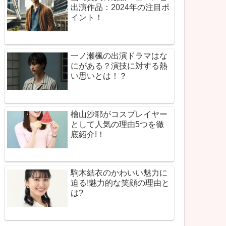
出演作品：2024年の注目ポ
イント！
一ノ瀬楓の出演ドラマはな
にがある？演技に対する熱
い思いとは！？
檜山沙耶がコスプレイヤー
として人気の理由5つを徹
底紹介!！
駒木結衣のかわいい魅力に
迫る!魅力的な笑顔の理由と
は?