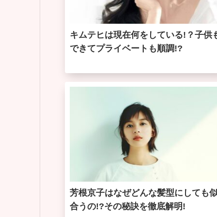
キムテヒは現在何をしている!？子供
できてプライベートも順調!?
芳根京子はなぜどんな髪型にしても
合うの!?その秘訣を徹底解明!