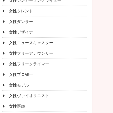
女性シンガーソングライター
女性タレント
女性ダンサー
女性デザイナー
女性ニュースキャスター
女性フリーアナウンサー
女性フリークライマー
女性プロ雀士
女性モデル
女性ヴァイオリニスト
女性医師