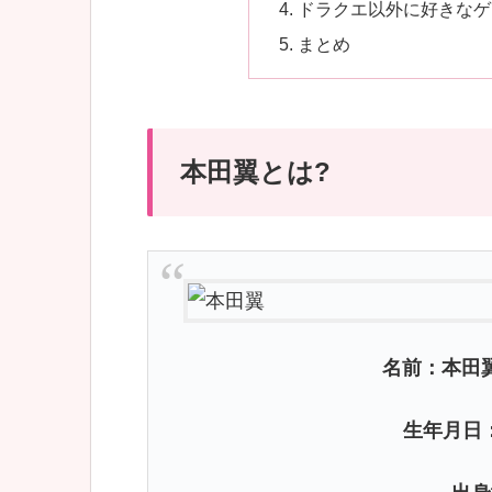
ドラクエ以外に好きなゲ
まとめ
本田翼とは?
名前：本田
生年月日：