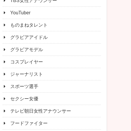
TBS女性アナウンサー
YouTuber
ものまねタレント
グラビアアイドル
グラビアモデル
コスプレイヤー
ジャーナリスト
スポーツ選手
セクシー女優
テレビ朝日女性アナウンサー
フードファイター