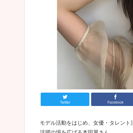
Twitter
Facebook
モデル活動をはじめ、女優・タレント
活躍の場を広げる本田翼さん。