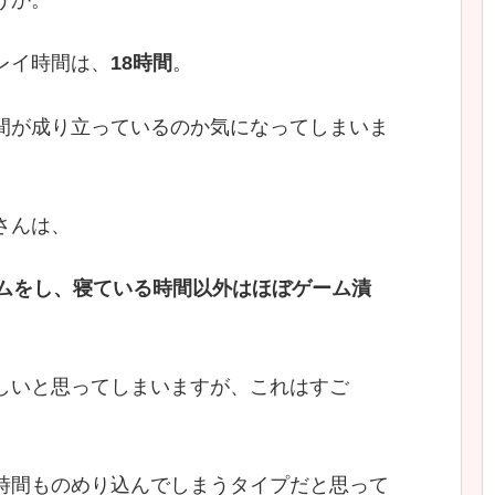
うか。
レイ時間は、
18時間
。
間が成り立っているのか気になってしまいま
さんは、
ームをし、寝ている時間以外はほぼゲーム漬
しいと思ってしまいますが、これはすご
時間ものめり込んでしまうタイプだと思って