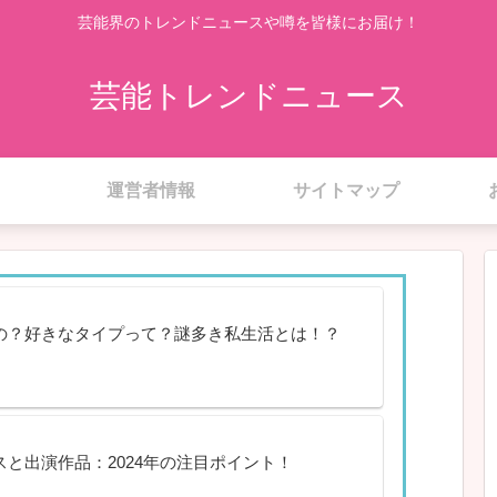
芸能界のトレンドニュースや噂を皆様にお届け！
芸能トレンドニュース
運営者情報
サイトマップ
の？好きなタイプって？謎多き私生活とは！？
と出演作品：2024年の注目ポイント！