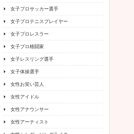
女子プロサッカー選手
女子プロテニスプレイヤー
女子プロレスラー
女子プロ格闘家
女子レスリング選手
女子体操選手
女性お笑い芸人
女性アイドル
女性アナウンサー
女性アーティスト