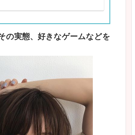
 その実態、好きなゲームなどを