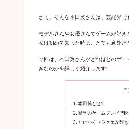
さて、そんな本田翼さんは、芸能界で
モデルさんや女優さんでゲームが好き
私は初めて知った時は、とても意外だ
今回は、本田翼さんがどれほどのゲー
きなのかを詳しく紹介します!
目
本田翼とは?
驚異のゲームプレイ時間!?
とにかくドラクエが好き