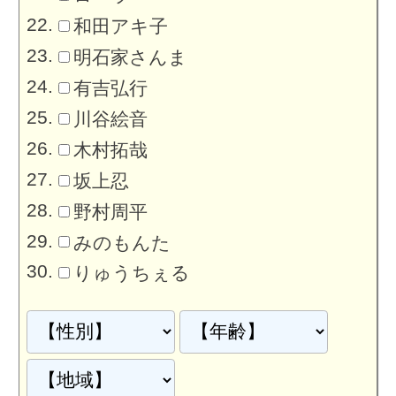
和田アキ子
明石家さんま
有吉弘行
川谷絵音
木村拓哉
坂上忍
野村周平
みのもんた
りゅうちぇる