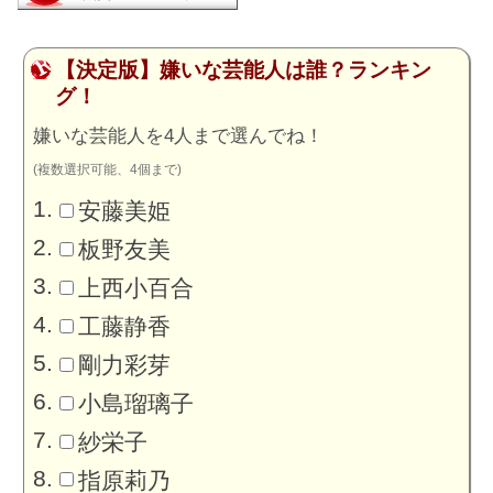
【決定版】嫌いな芸能人は誰？ランキン
グ！
嫌いな芸能人を4人まで選んでね！
(複数選択可能、4個まで)
安藤美姫
板野友美
上西小百合
工藤静香
剛力彩芽
小島瑠璃子
紗栄子
指原莉乃