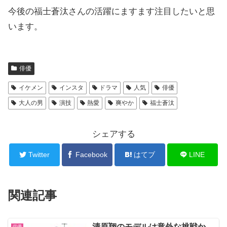
今後の福士蒼汰さんの活躍にますます注目したいと思
います。
俳優
イケメン
インスタ
ドラマ
人気
俳優
大人の男
演技
熱愛
爽やか
福士蒼汰
シェアする
Twitter
Facebook
はてブ
LINE
関連記事
清原翔のモデルは意外な挑戦か
俳優