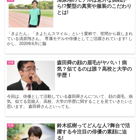
ら!?髪型の真実や服装のこだわり
とは!
「きよたん」「きよたんスマイル」という愛称で、世間から親しまれ
ている清原翔さん。 専属モデルや俳優としてご活躍されています! し
かし、2020年6月に脳
森田舜の顔の眉毛がヤバい！病
俳優
気？似てるのは誰？高校と大学の
学歴！
今回は、俳優として活動している森田舜さんについて、顔の眉毛、病
気、似てる芸能人、高校、大学の学歴に関することを見ていきたいと
思います。 森田舜さんといっても、
鈴木拡樹ってどんな人?舞台で活
俳優
躍する今注目の俳優の素顔に迫
る!