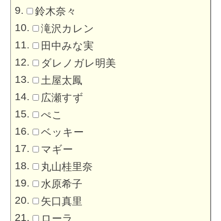
鈴木奈々
滝沢カレン
田中みな実
ダレノガレ明美
土屋太鳳
広瀬すず
ぺこ
ベッキー
マギー
丸山桂里奈
水原希子
矢口真里
ローラ