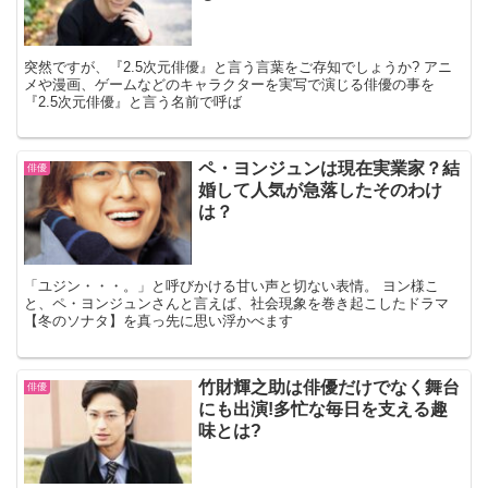
突然ですが、『2.5次元俳優』と言う言葉をご存知でしょうか? アニ
メや漫画、ゲームなどのキャラクターを実写で演じる俳優の事を
『2.5次元俳優』と言う名前で呼ば
ペ・ヨンジュンは現在実業家？結
俳優
婚して人気が急落したそのわけ
は？
「ユジン・・・。」と呼びかける甘い声と切ない表情。 ヨン様こ
と、ペ・ヨンジュンさんと言えば、社会現象を巻き起こしたドラマ
【冬のソナタ】を真っ先に思い浮かべます
竹財輝之助は俳優だけでなく舞台
俳優
にも出演!多忙な毎日を支える趣
味とは?