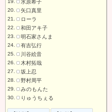
水原希子
矢口真里
ローラ
和田アキ子
明石家さんま
有吉弘行
川谷絵音
木村拓哉
坂上忍
野村周平
みのもんた
りゅうちぇる