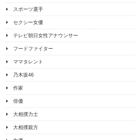
スポーツ選手
セクシー女優
テレビ朝日女性アナウンサー
フードファイター
ママタレント
乃木坂46
作家
俳優
大相撲力士
大相撲親方