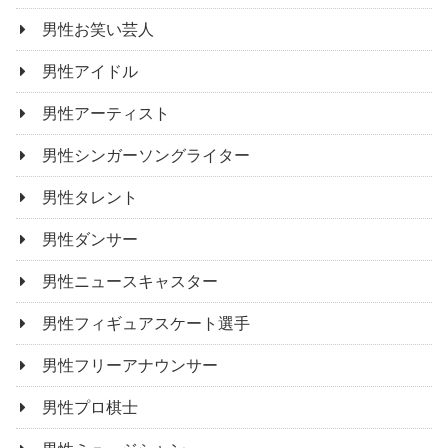
男性お笑い芸人
男性アイドル
男性アーティスト
男性シンガーソングライター
男性タレント
男性ダンサー
男性ニュースキャスター
男性フィギュアスケート選手
男性フリーアナウンサー
男性プロ棋士