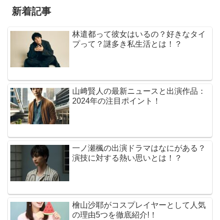
新着記事
林遣都って彼女はいるの？好きなタイ
プって？謎多き私生活とは！？
山﨑賢人の最新ニュースと出演作品：
2024年の注目ポイント！
一ノ瀬楓の出演ドラマはなにがある？
演技に対する熱い思いとは！？
檜山沙耶がコスプレイヤーとして人気
の理由5つを徹底紹介!！