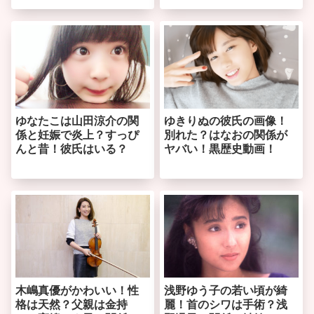
ゆなたこは山田涼介の関
ゆきりぬの彼氏の画像！
係と妊娠で炎上？すっぴ
別れた？はなおの関係が
んと昔！彼氏はいる？
ヤバい！黒歴史動画！
木嶋真優がかわいい！性
浅野ゆう子の若い頃が綺
格は天然？父親は金持
麗！首のシワは手術？浅