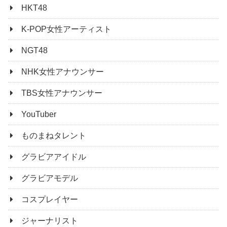
HKT48
K-POP女性アーティスト
NGT48
NHK女性アナウンサー
TBS女性アナウンサー
YouTuber
ものまねタレント
グラビアアイドル
グラビアモデル
コスプレイヤー
ジャーナリスト