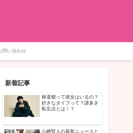
お問い合わせ
新着記事
林遣都って彼女はいるの？
好きなタイプって？謎多き
私生活とは！？
山﨑賢人の最新ニュースと