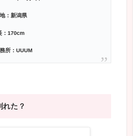
地：新潟県
：170cm
務所：UUUM
別れた？