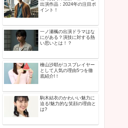
出演作品：2024年の注目ポ
イント！
一ノ瀬楓の出演ドラマはな
にがある？演技に対する熱
い思いとは！？
檜山沙耶がコスプレイヤー
として人気の理由5つを徹
底紹介!！
駒木結衣のかわいい魅力に
迫る!魅力的な笑顔の理由と
は?