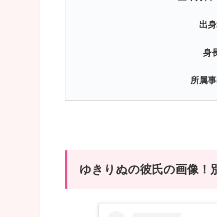
出身
身長
所属事
ゆきりぬの彼氏の画像！