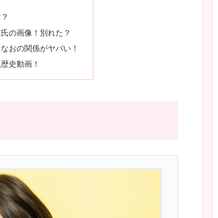
は？
彼氏の画像！別れた？
はなおの関係がヤバい！
黒歴史動画！