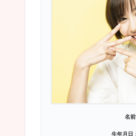
名前
生年月日：