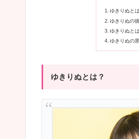
ゆきりぬと
ゆきりぬの
ゆきりぬと
ゆきりぬの
ゆきりぬとは？