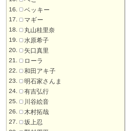
ベッキー
マギー
丸山桂里奈
水原希子
矢口真里
ローラ
和田アキ子
明石家さんま
有吉弘行
川谷絵音
木村拓哉
坂上忍