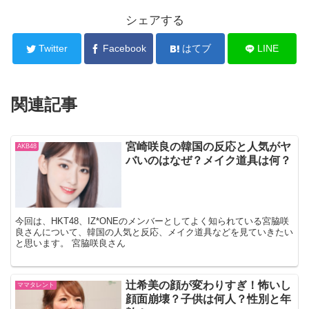
シェアする
Twitter
Facebook
はてブ
LINE
関連記事
宮崎咲良の韓国の反応と人気がヤ
AKB48
バいのはなぜ？メイク道具は何？
今回は、HKT48、IZ*ONEのメンバーとしてよく知られている宮脇咲
良さんについて、韓国の人気と反応、メイク道具などを見ていきたい
と思います。 宮脇咲良さん
辻希美の顔が変わりすぎ！怖いし
ママタレント
顔面崩壊？子供は何人？性別と年