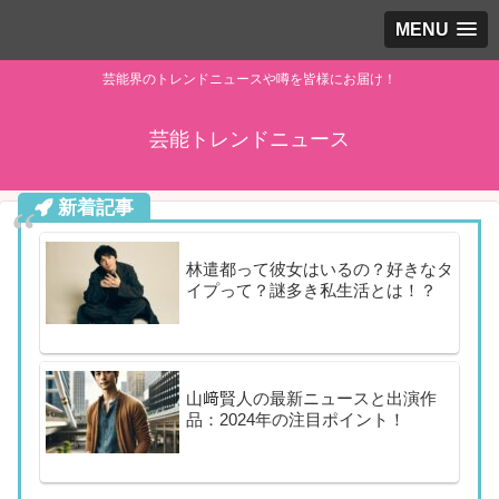
MENU
芸能界のトレンドニュースや噂を皆様にお届け！
芸能トレンドニュース
新着記事
林遣都って彼女はいるの？好きなタ
イプって？謎多き私生活とは！？
山﨑賢人の最新ニュースと出演作
品：2024年の注目ポイント！