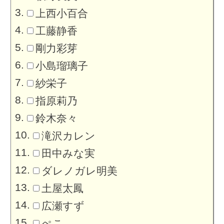
上西小百合
工藤静香
剛力彩芽
小島瑠璃子
紗栄子
指原莉乃
鈴木奈々
滝沢カレン
田中みな実
ダレノガレ明美
土屋太鳳
広瀬すず
ぺこ