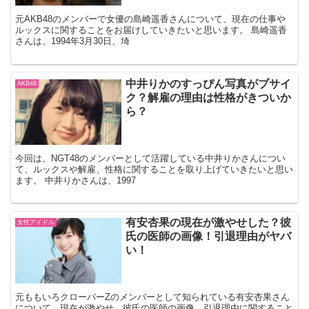
元AKB48のメンバーで女優の島崎遥香さんについて、現在の仕事や
ルックスに関することをお届けしていきたいと思います。 島崎遥香
さんは、1994年3月30日、埼
中井りかのすっぴん写真がブサイ
AKB48
ク？解雇の理由は性格がきついか
ら？
今回は、NGT48のメンバーとして活躍している中井りかさんについ
て、ルックスや解雇、性格に関することを取り上げていきたいと思い
ます。 中井りかさんは、1997
有安杏果の現在が激やせした？彼
女性アイドル
氏の医師の画像！引退理由がヤバ
い！
元ももいろクローバーZのメンバーとして知られている有安杏果さん
について、現在が激やせ、彼氏の医師の画像、引退理由に関すること