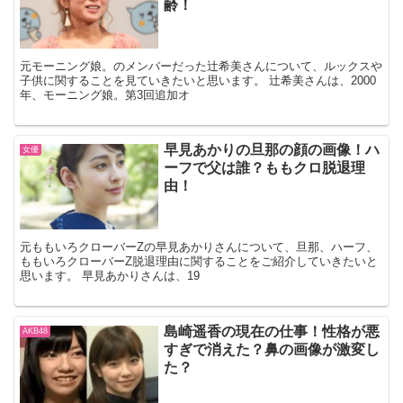
齢！
元モーニング娘。のメンバーだった辻希美さんについて、ルックスや
子供に関することを見ていきたいと思います。 辻希美さんは、2000
年、モーニング娘。第3回追加オ
早見あかりの旦那の顔の画像！ハ
女優
ーフで父は誰？ももクロ脱退理
由！
元ももいろクローバーZの早見あかりさんについて、旦那、ハーフ、
ももいろクローバーZ脱退理由に関することをご紹介していきたいと
思います。 早見あかりさんは、19
島崎遥香の現在の仕事！性格が悪
AKB48
すぎで消えた？鼻の画像が激変し
た？