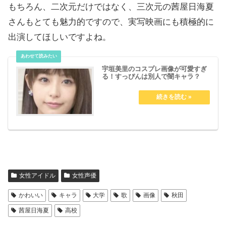
もちろん、二次元だけではなく、三次元の茜屋日海夏
さんもとても魅力的ですので、実写映画にも積極的に
出演してほしいですよね。
宇垣美里のコスプレ画像が可愛すぎ
る！すっぴんは別人で闇キャラ？
女性アイドル
女性声優
かわいい
キャラ
大学
歌
画像
秋田
茜屋日海夏
高校