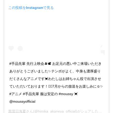
この投稿をInstagramで見る
#手品先輩 先行上映会🎩🕊 お足元の悪い中ご来場いただき
ありがとうございました✨テンポがよく、中身も濃厚盛り
だくさんなアニメです💓わたしはお姉ちゃん役で出演させ
ていただいております！💁‍♀️7月からの放送をお楽しみに☺️✨
#アニメ #手品先輩 服は安定の #moussy 💓
@moussyofficial
茜屋日海夏
さん(@himika_akaneya_official)がシェアした投稿 –
2