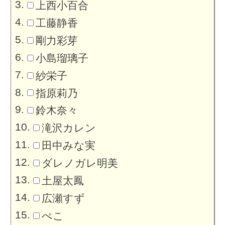
上西小百合
工藤静香
剛力彩芽
小島瑠璃子
紗栄子
指原莉乃
鈴木奈々
滝沢カレン
田中みな実
ダレノガレ明美
土屋太鳳
広瀬すず
ぺこ