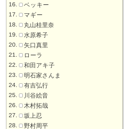
ベッキー
マギー
丸山桂里奈
水原希子
矢口真里
ローラ
和田アキ子
明石家さんま
有吉弘行
川谷絵音
木村拓哉
坂上忍
野村周平