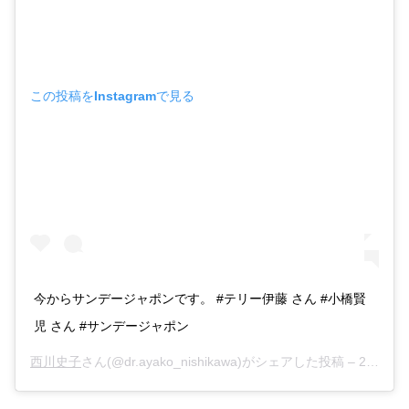
この投稿をInstagramで見る
今からサンデージャポンです。 #テリー伊藤 さん #小橋賢
児 さん #サンデージャポン
西川史子
さん(@dr.ayako_nishikawa)がシェアした投稿 –
2019年 7月月13日午後5時56分PDT