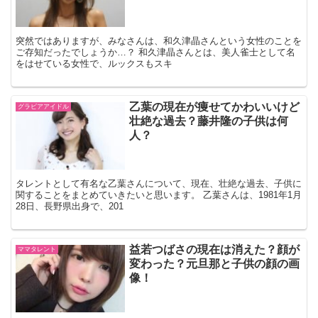
突然ではありますが、みなさんは、和久津晶さんという女性のことを
ご存知だったでしょうか…？ 和久津晶さんとは、美人雀士として名
をはせている女性で、ルックスもスキ
乙葉の現在が痩せてかわいいけど
グラビアアイドル
壮絶な過去？藤井隆の子供は何
人？
タレントとして有名な乙葉さんについて、現在、壮絶な過去、子供に
関することをまとめていきたいと思います。 乙葉さんは、1981年1月
28日、長野県出身で、201
益若つばさの現在は消えた？顔が
ママタレント
変わった？元旦那と子供の顔の画
像！