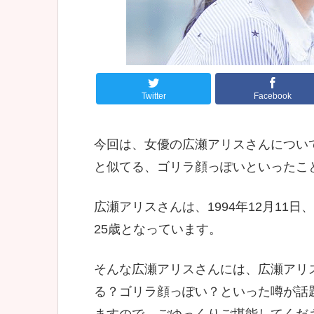
Twitter
Facebook
今回は、女優の広瀬アリスさんについ
と似てる、ゴリラ顔っぽいといったこ
広瀬アリスさんは、1994年12月11日
25歳となっています。
そんな広瀬アリスさんには、広瀬アリ
る？ゴリラ顔っぽい？といった噂が話