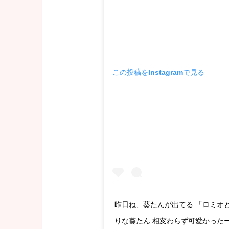
この投稿をInstagramで見る
昨日ね、葵たんが出てる 「ロミオ
りな葵たん 相変わらず可愛かったー