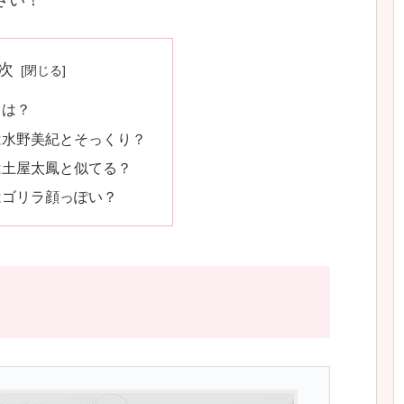
さい！
次
とは？
は水野美紀とそっくり？
は土屋太鳳と似てる？
はゴリラ顔っぽい？