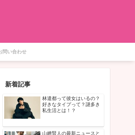
お問い合わせ
新着記事
林遣都って彼女はいるの？
好きなタイプって？謎多き
私生活とは！？
山﨑賢人の最新ニュースと