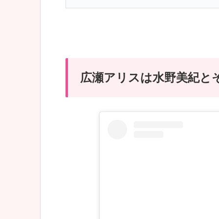
広瀬アリスは水野美紀と