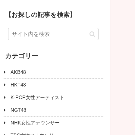
【お探しの記事を検索】
カテゴリー
AKB48
HKT48
K-POP女性アーティスト
NGT48
NHK女性アナウンサー